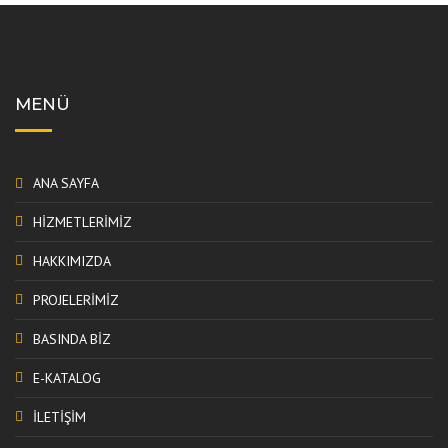
MENÜ
ANA SAYFA
HİZMETLERİMİZ
HAKKIMIZDA
PROJELERİMİZ
BASINDA BİZ
E-KATALOG
İLETİŞİM