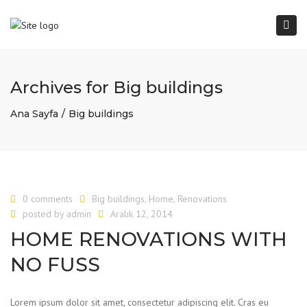
Togg
navi
Archives for Big buildings
Ana Sayfa
Big buildings
0 comments
Big buildings
,
Home
,
Renovations
posted by
admin
Aralık 12, 2014
HOME RENOVATIONS WITH
NO FUSS
Lorem ipsum dolor sit amet, consectetur adipiscing elit. Cras eu