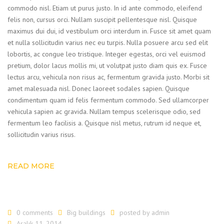
commodo nisl. Etiam ut purus justo. In id ante commodo, eleifend
felis non, cursus orci. Nullam suscipit pellentesque nisl. Quisque
maximus dui dui, id vestibulum orci interdum in. Fusce sit amet quam
et nulla sollicitudin varius nec eu turpis. Nulla posuere arcu sed elit
lobortis, ac congue leo tristique. Integer egestas, orci vel euismod
pretium, dolor lacus mollis mi, ut volutpat justo diam quis ex. Fusce
lectus arcu, vehicula non risus ac, fermentum gravida justo. Morbi sit
amet malesuada nisl. Donec laoreet sodales sapien. Quisque
condimentum quam id felis fermentum commodo. Sed ullamcorper
vehicula sapien ac gravida. Nullam tempus scelerisque odio, sed
fermentum leo facilisis a. Quisque nisl metus, rutrum id neque et,
sollicitudin varius risus.
READ MORE
0 comments
Big buildings
posted by
admin
Aralık 11, 2014